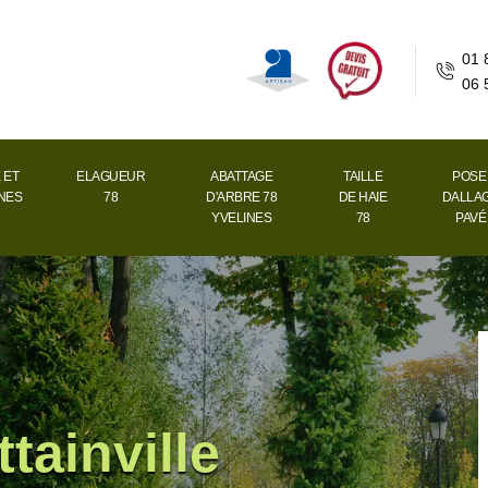
01 
06 
 ET
ELAGUEUR
ABATTAGE
TAILLE
POSE
INES
78
D'ARBRE 78
DE HAIE
DALLAG
YVELINES
78
PAVÉ
tainville