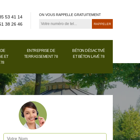
ON VOUS RAPPELLE GRATUITEMENT
85 53 41 14
51 38 26 46
 DE
ENTREPRISE DE
BÉTON DÉSACTIVÉ
E ET
TERRASSEMENT 78
ET BÉTON LAVÉ 78
 78
Devis gratuit