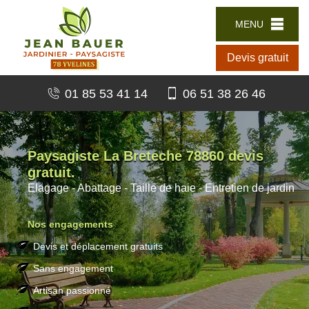
MENU
Devis gratuit
01 85 53 41 14
06 51 38 26 46
Paysagiste La Breteche 78860 devis
gratuit.
Elagage - Abattage - Taille de haie - Entretien de jardin
Nos engagements
Devis et déplacement gratuits
Sans engagement
Artisan passionné