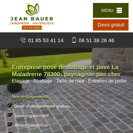
MENU
Devis gratuit
01 85 53 41 14
06 51 38 26 46
Entreprise pose de dallage et pavé La
Maladrerie 78300: paysagiste pas cher
Elagage - Abattage - Taille de haie - Entretien de jardin
Nos engagements
Devis et déplacement gratuits
Sans engagement
Artisan passionné