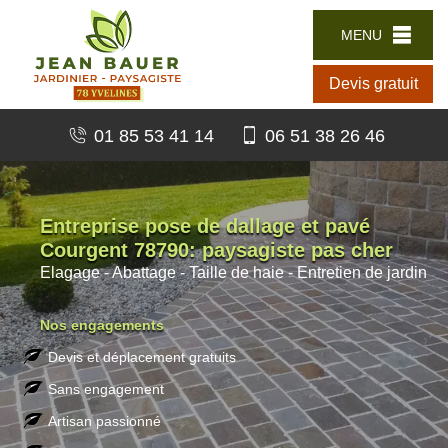
MENU
Devis gratuit
01 85 53 41 14
06 51 38 26 46
Entreprise pose de dallage et pavé
Courgent 78790: paysagiste pas cher
Elagage - Abattage - Taille de haie - Entretien de jardin
Nos engagements
Devis et déplacement gratuits
Sans engagement
Artisan passionné