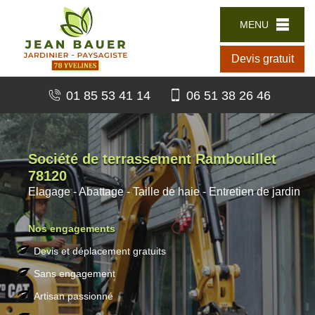
MENU
Devis gratuit
01 85 53 41 14
06 51 38 26 46
Société de terrassement Rambouillet
78120
Elagage - Abattage - Taille de haie - Entretien de jardin
Nos engagements
Devis et déplacement gratuits
Sans engagement
Artisan passionné